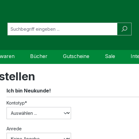
bwaren
Bücher
Gutscheine
Sale
Int
stellen
Ich bin Neukunde!
Persönliche Informationen
Kontotyp*
Anrede